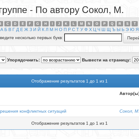
руппе - По автору Cокол, М.
B
C
D
E
F
G
H
I
J
K
L
M
N
O
P
Q
R
S
T
А
Б
В
Г
Д
Е
Ж
З
И
Й
К
Л
М
Н
О
П
Р
С
Т
У
Ф
Х
Ц
Ч
Ш
Щ
Ъ
Ы
Ь
Э
Ю
Я
ведите несколько первых букв:
Упорядочнить:
Вывести на страницу:
Отображение результатов 1 до 1 из 1
Автор(ы
зрешения конфликтных ситуаций
Cокол, М
Отображение результатов 1 до 1 из 1