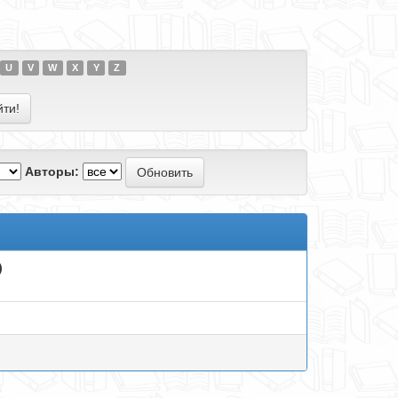
U
V
W
X
Y
Z
Авторы:
)
.