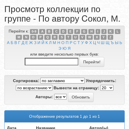
Просмотр коллекции по
группе - По автору Cокол, М.
Перейти к:
0-9
A
B
C
D
E
F
G
H
I
J
K
L
M
N
O
P
Q
R
S
T
U
V
W
X
Y
Z
А
Б
В
Г
Д
Е
Ж
З
И
Й
К
Л
М
Н
О
П
Р
С
Т
У
Ф
Х
Ц
Ч
Ш
Щ
Ъ
Ы
Ь
Э
Ю
Я
или введите несколько первых букв:
Сортировка:
Упорядочнить:
Вывести на страницу:
Авторы:
Отображение результатов 1 до 1 из 1
Дата
Название
Автор(ы)