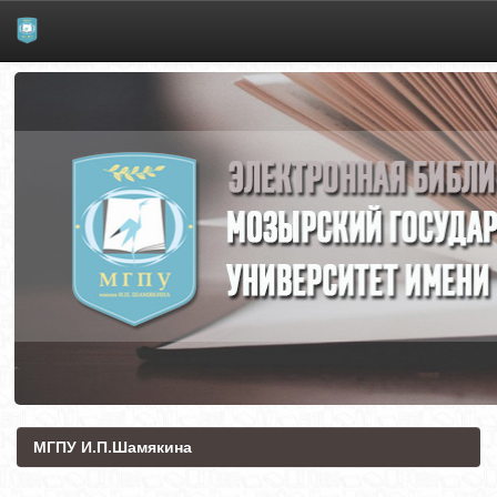
Skip
navigation
МГПУ И.П.Шамякина