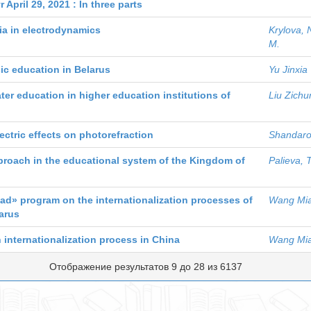
April 29, 2021 : In three parts
ia in electrodynamics
Krylova, 
M.
ic education in Belarus
Yu Jinxia
ter education in higher education institutions of
Liu Zichu
ectric effects on photorefraction
Shandaro
proach in the educational system of the Kingdom of
Palieva, 
oad» program on the internationalization processes of
Wang Mi
arus
 internationalization process in Сhina
Wang Mi
Отображение результатов 9 до 28 из 6137