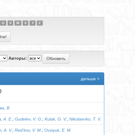
U
V
W
X
Y
Z
Авторы:
дальше >
)
а, В.
, A. E.
;
Gudelev, V. G.
;
Kulak, G. V.
;
Nikolaenko, T. V.
, A. V.
;
Red’kov, V. M.
;
Ovsiyuk, E. M.