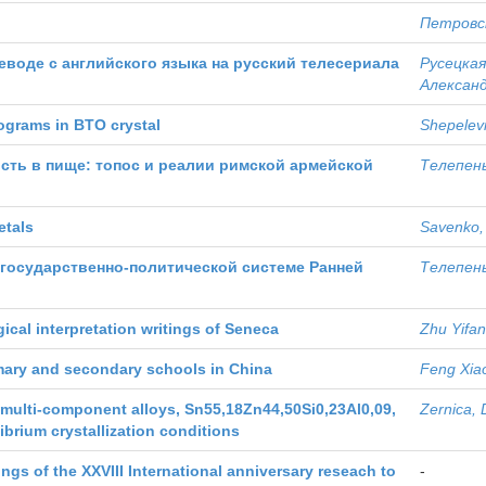
Петровск
воде с английского языка на русский телесериала
Русецкая
Алексан
lograms in BTO crystal
Shepelevi
нность в пище: топос и реалии римской армейской
Телепень
etals
Savenko, 
 государственно-политической системе Ранней
Телепень
ical interpretation writings of Seneca
Zhu Yifan
rimary and secondary schools in China
Feng Xia
f multi-component alloys, Sn55,18Zn44,50Si0,23Al0,09,
Zernica, 
brium crystallization conditions
ngs of the XXVIII International anniversary reseach to
-