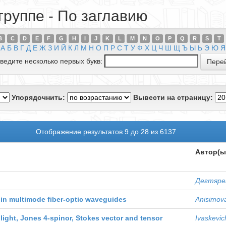
группе - По заглавию
B
C
D
E
F
G
H
I
J
K
L
M
N
O
P
Q
R
S
T
А
Б
В
Г
Д
Е
Ж
З
И
Й
К
Л
М
Н
О
П
Р
С
Т
У
Ф
Х
Ц
Ч
Ш
Щ
Ъ
Ы
Ь
Э
Ю
Я
ведите несколько первых букв:
Упорядочнить:
Вывести на страницу:
Отображение результатов 9 до 28 из 6137
Автор(ы
Дегтярев
 in multimode fiber-optic waveguides
Anisimova
 light, Jones 4-spinor, Stokes vector and tensor
Ivaskevich