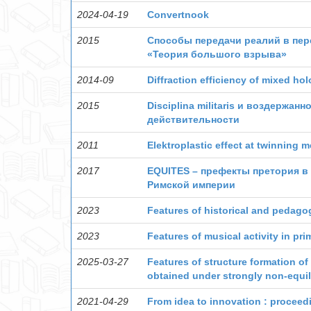
2024-04-19
Convertnook
2015
Cпособы передачи реалий в пере
«Теория большого взрыва»
2014-09
Diffraction efficiency of mixed ho
2015
Disciplina militaris и воздержа
действительности
2011
Elektroplastic effect at twinning m
2017
EQUITES – префекты претория в
Римской империи
2023
Features of historical and pedagog
2023
Features of musical activity in p
2025-03-27
Features of structure formation o
obtained under strongly non-equili
2021-04-29
From idea to innovation : proceedi