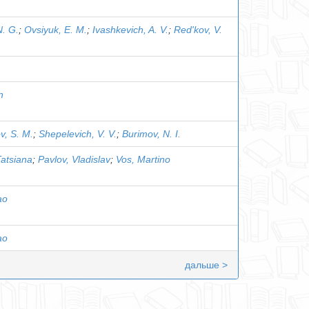
N. G.
;
Ovsiyuk, E. M.
;
Ivashkevich, A. V.
;
Red'kov, V.
n
v, S. M.
;
Shepelevich, V. V.
;
Burimov, N. I.
Tatsiana
;
Pavlov, Vladislav
;
Vos, Маrtino
ao
ao
дальше >