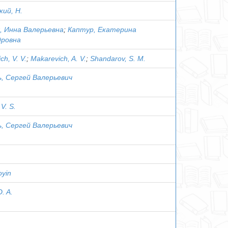
ий, Н.
, Инна Валерьевна
;
Каптур, Екатерина
дровна
ch, V. V.
;
Makarevich, A. V.
;
Shandarov, S. M.
, Сергей Валерьевич
V. S.
, Сергей Валерьевич
oyin
D. A.