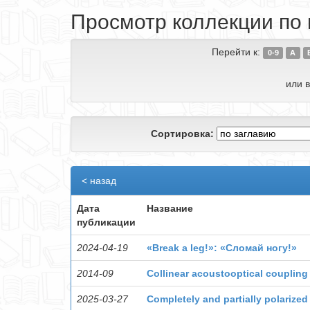
Просмотр коллекции по 
Перейти к:
0-9
A
или в
Сортировка:
< назад
Дата
Название
публикации
2024-04-19
«Break a leg!»: «Сломай ногу!»
2014-09
Collinear acoustooptical coupling
2025-03-27
Completely and partially polarized